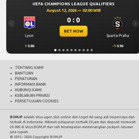
ONS LEAGUE QUALIFIERS
UEFA CHAMPIO
12, 2026 — 02:00 WIB
August 12
0 : 0
Previous
Ne
BET NOW
Sparta Praha
SK Sturm Graz
-1
0.96
-0.5
0.95
TENTANG KAMI
BANTUAN
PERATURAN
INFORMASI BANK
HUBUNGI KAMI
KEBIJAKAN PRIVASI
PERSETUJUAN COOKIES
BOMJP
adalah situs agen slot online dan togel 4d uang asli terpercaya dan
terbaik di Indonesia. Nikmati pelayanan terbaik 24 jam dan deposit termurah
20.000 di situs BOMJP dan raih kesempatan memenangkan jackpot ratusan
juta rupiah.
© 2015 - 2026 Copyright BOMJP.