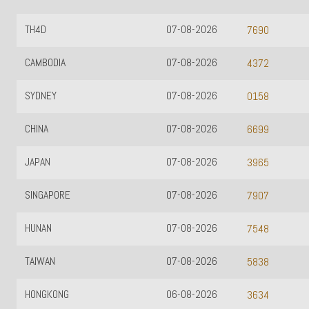
TH4D
07-08-2026
7690
CAMBODIA
07-08-2026
4372
SYDNEY
07-08-2026
0158
CHINA
07-08-2026
6699
JAPAN
07-08-2026
3965
SINGAPORE
07-08-2026
7907
HUNAN
07-08-2026
7548
TAIWAN
07-08-2026
5838
HONGKONG
06-08-2026
3634